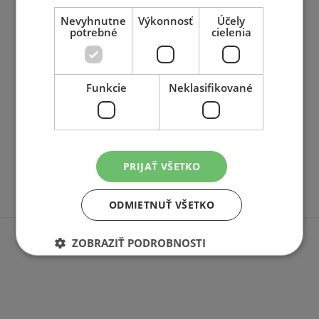
Nevyhnutne
Výkonnosť
Účely
potrebné
cielenia
Funkcie
Neklasifikované
Sledujte náš Facebook
PRIJAŤ VŠETKO
ODMIETNUŤ VŠETKO
ZOBRAZIŤ PODROBNOSTI
© 2003–2026 AZ pneu s.r.o.