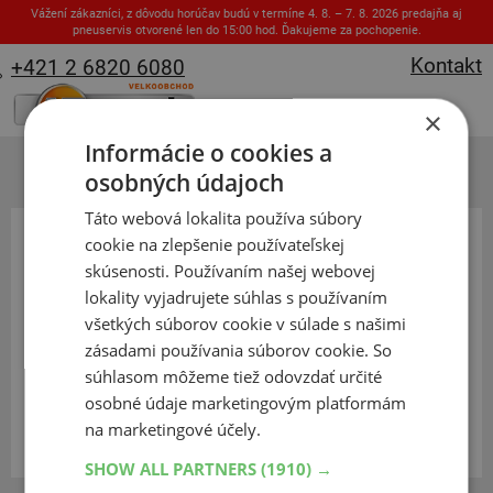
Vážení zákazníci, z dôvodu horúčav budú v termíne 4. 8. – 7. 8. 2026 predajňa aj
pneuservis otvorené len do 15:00 hod. Ďakujeme za pochopenie.
Kontakt
+421 2 6820 6080
×
Informácie o cookies a
osobných údajoch
Zaslať zabudnuté heslo
Táto webová lokalita používa súbory
Pre zaslanie zabudnutého hesla zadajte užívateľské meno alebo
cookie na zlepšenie používateľskej
email.
skúsenosti. Používaním našej webovej
Užívateľské meno
lokality vyjadrujete súhlas s používaním
všetkých súborov cookie v súlade s našimi
zásadami používania súborov cookie. So
alebo
súhlasom môžeme tiež odovzdať určité
E-mail
osobné údaje marketingovým platformám
na marketingové účely.
SHOW ALL PARTNERS
(1910) →